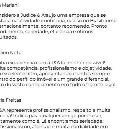
Mariani
idero a Judice & Araujo uma empresa que se
aca na atividade imobiliária, não só no Brasil como
ernacionalmente, portanto recomendo. Pronto
dimento, seriedade, eficiência e ótimos
ltados.
ino Neto
a experiência com a J&A foi melhor possível!
a competência, profissionalismo e objetividade.
xcelente filtro, apresentando clientes sempre
ro do perfil do imóvel e um grande diferencial,
 do vasto conhecimento em todo o trâmite legal.
a Freitas
A representa profissionalismo, respeito e muita
eria! Indico para qualquer amigo por ela ser,
tamente como é. Lá encontramos seriedade,
issionalismo, atenção e muita cordialidade em