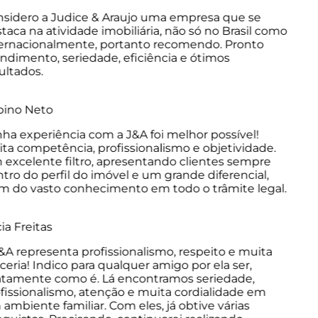
idero a Judice & Araujo uma empresa que se
aca na atividade imobiliária, não só no Brasil como
ernacionalmente, portanto recomendo. Pronto
dimento, seriedade, eficiência e ótimos
ltados.
ino Neto
a experiência com a J&A foi melhor possível!
a competência, profissionalismo e objetividade.
xcelente filtro, apresentando clientes sempre
ro do perfil do imóvel e um grande diferencial,
 do vasto conhecimento em todo o trâmite legal.
a Freitas
A representa profissionalismo, respeito e muita
eria! Indico para qualquer amigo por ela ser,
tamente como é. Lá encontramos seriedade,
issionalismo, atenção e muita cordialidade em
mbiente familiar. Com eles, já obtive várias