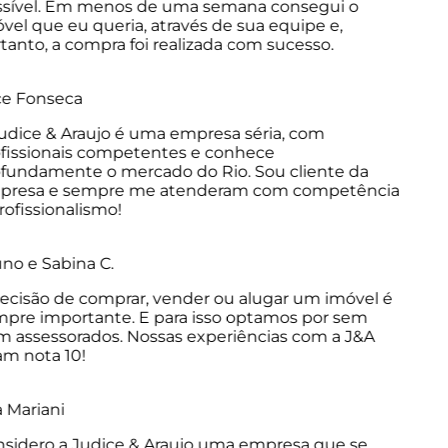
sível. Em menos de uma semana consegui o
el que eu queria, através de sua equipe e,
anto, a compra foi realizada com sucesso.
e Fonseca
dice & Araujo é uma empresa séria, com
issionais competentes e conhece
undamente o mercado do Rio. Sou cliente da
resa e sempre me atenderam com competência
ofissionalismo!
o e Sabina C.
cisão de comprar, vender ou alugar um imóvel é
re importante. E para isso optamos por sem
assessorados. Nossas experiências com a J&A
m nota 10!
Mariani
idero a Judice & Araujo uma empresa que se