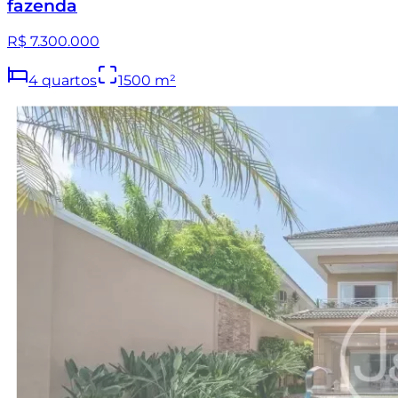
fazenda
R$ 7.300.000
4
quartos
1500
m²