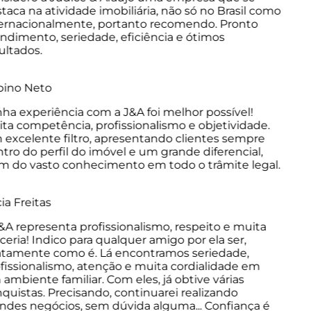
aca na atividade imobiliária, não só no Brasil como
ernacionalmente, portanto recomendo. Pronto
dimento, seriedade, eficiência e ótimos
ltados.
ino Neto
a experiência com a J&A foi melhor possível!
a competência, profissionalismo e objetividade.
xcelente filtro, apresentando clientes sempre
ro do perfil do imóvel e um grande diferencial,
 do vasto conhecimento em todo o trâmite legal.
a Freitas
A representa profissionalismo, respeito e muita
eria! Indico para qualquer amigo por ela ser,
tamente como é. Lá encontramos seriedade,
issionalismo, atenção e muita cordialidade em
mbiente familiar. Com eles, já obtive várias
uistas. Precisando, continuarei realizando
des negócios, sem dúvida alguma... Confiança é