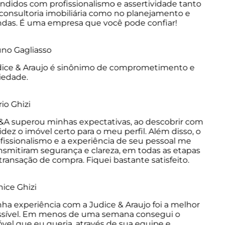
didos com profissionalismo e assertividade tanto
onsultoria imobiliária como no planejamento e
as. É uma empresa que você pode confiar!
o Gagliasso
ice & Araujo é sinônimo de comprometimento e
edade.
o Ghizi
A superou minhas expectativas, ao descobrir com
dez o imóvel certo para o meu perfil. Além disso, o
issionalismo e a experiência de seu pessoal me
smitiram segurança e clareza, em todas as etapas
ransação de compra. Fiquei bastante satisfeito.
ce Ghizi
a experiência com a Judice & Araujo foi a melhor
sível. Em menos de uma semana consegui o
el que eu queria, através de sua equipe e,