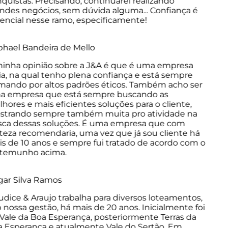
uistas. Precisando, continuarei realizando
des negócios, sem dúvida alguma... Confiança é
ncial nesse ramo, especificamente!
ael Bandeira de Mello
nha opinião sobre a J&A é que é uma empresa
a, na qual tenho plena confiança e está sempre
ando por altos padrões éticos. Também acho ser
 empresa que está sempre buscando as
ores e mais eficientes soluções para o cliente,
trando sempre também muita pro atividade na
ca dessas soluções. É uma empresa que com
eza recomendaria, uma vez que já sou cliente há
 de 10 anos e sempre fui tratado de acordo com o
temunho acima.
ar Silva Ramos
dice & Araujo trabalha para diversos loteamentos,
nossa gestão, há mais de 20 anos. Inicialmente foi
ale da Boa Esperança, posteriormente Terras da
Esperança e atualmente Vale do Sertão. Em