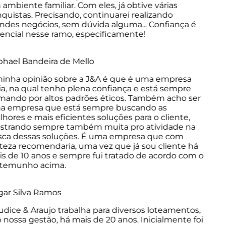
mbiente familiar. Com eles, já obtive várias
uistas. Precisando, continuarei realizando
des negócios, sem dúvida alguma... Confiança é
ncial nesse ramo, especificamente!
ael Bandeira de Mello
nha opinião sobre a J&A é que é uma empresa
a, na qual tenho plena confiança e está sempre
ando por altos padrões éticos. Também acho ser
 empresa que está sempre buscando as
ores e mais eficientes soluções para o cliente,
trando sempre também muita pro atividade na
ca dessas soluções. É uma empresa que com
eza recomendaria, uma vez que já sou cliente há
 de 10 anos e sempre fui tratado de acordo com o
temunho acima.
ar Silva Ramos
dice & Araujo trabalha para diversos loteamentos,
nossa gestão, há mais de 20 anos. Inicialmente foi